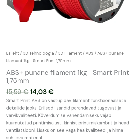
Esileht
/
3D Tehnoloogia
/
3D Filament
/
ABS
/ ABS+ punane
filament 1kg | Smart Print 1,75mm
ABS+ punane filament 1kg | Smart Print
1,75mm
15,59
€
14,03
€
Smart Print ABS on vastupidav filament funktsionaalsete
detailide jaoks. Erilised lisandid parandavad tugevust ja
värvikvaliteeti. Kõverdumise vähendamiseks vajab
kuumutatud printimisalust, kinnist printimiskambrit ja head
ventilatsiooni. Lisaks on see väga hea kvaliteedi ja hinna
suhtega materjal.