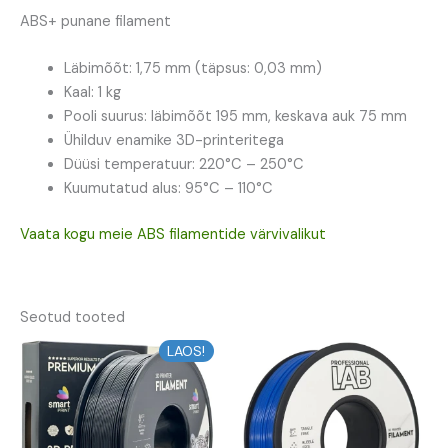
ABS+ punane filament
Läbimõõt: 1,75 mm (täpsus: 0,03 mm)
Kaal: 1 kg
Pooli suurus: läbimõõt 195 mm, keskava auk 75 mm
Ühilduv enamike 3D-printeritega
Düüsi temperatuur: 220°C – 250°C
Kuumutatud alus: 95°C – 110°C
Vaata kogu meie ABS filamentide värvivalikut
Seotud tooted
Algne
Praegune
Algne
Praegune
LAOS!
hind
hind
hind
hind
oli:
on:
oli:
on:
14,84 €.
13,36 €.
14,30 €.
12,87 €.