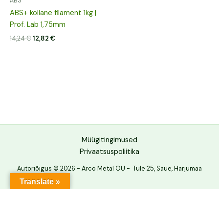
ABS
ABS+ kollane filament 1kg |
Prof. Lab 1,75mm
14,24
€
12,82
€
Müügitingimused
Privaatsuspoliitika
Autoriõigus © 2026 - Arco Metal OÜ - Tule 25, Saue, Harjumaa
Translate »