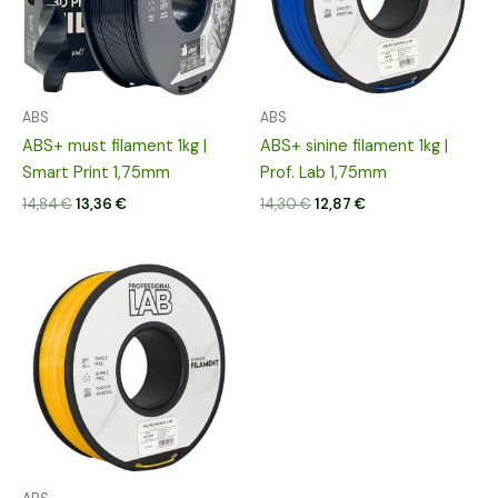
ABS
ABS
ABS+ must filament 1kg |
ABS+ sinine filament 1kg |
Smart Print 1,75mm
Prof. Lab 1,75mm
14,84
€
13,36
€
14,30
€
12,87
€
Algne
Praegune
hind
hind
oli:
on:
14,24 €.
12,82 €.