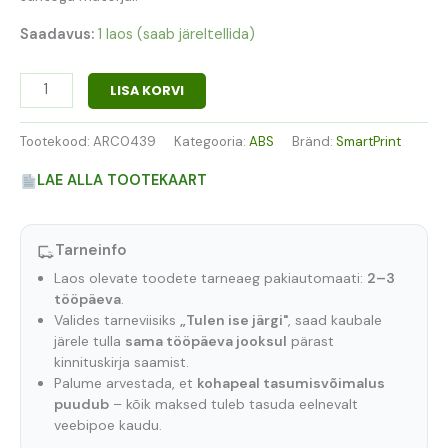
Saadavus:
1 laos (saab järeltellida)
LISA KORVI
Tootekood:
ARC0439
Kategooria:
ABS
Bränd:
SmartPrint
LAE ALLA TOOTEKAART
Tarneinfo
Laos olevate toodete tarneaeg pakiautomaati:
2–3
tööpäeva
.
Valides tarneviisiks
„Tulen ise järgi"
, saad kaubale
järele tulla
sama tööpäeva jooksul
pärast
kinnituskirja saamist.
Palume arvestada, et
kohapeal tasumisvõimalus
puudub
– kõik maksed tuleb tasuda eelnevalt
veebipoe kaudu.